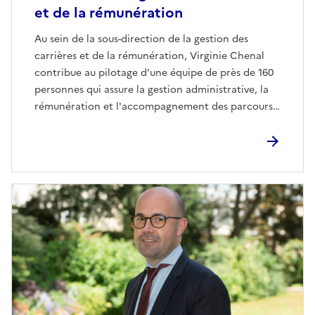
et de la rémunération
Au sein de la sous-direction de la gestion des
carrières et de la rémunération, Virginie Chenal
contribue au pilotage d'une équipe de près de 160
personnes qui assure la gestion administrative, la
rémunération et l'accompagnement des parcours
professionnels de près de 40 000 agents du
ministère et anime les instances paritaires de
dialogue social. Après plus de vingt ans passés dans
des directions « métiers », elle a fait le choix de
rejoindre les ressources humaines pour découvrir
l'administration sous un autre angle. Un poste
exigeant qui consiste à assurer la continuité du
service tout en accompagnant les transformations
des ressources humaines.