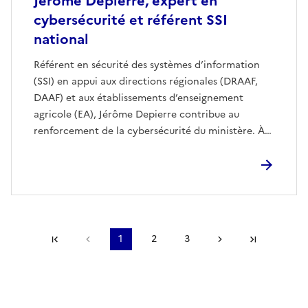
Jérôme Depierre, expert en
cybersécurité et référent SSI
national
Référent en sécurité des systèmes d’information
(SSI) en appui aux directions régionales (DRAAF,
DAAF) et aux établissements d’enseignement
agricole (EA), Jérôme Depierre contribue au
renforcement de la cybersécurité du ministère. À
la croisée de l’expertise technique, du conseil et de
la coordination nationale, il accompagne des
structures aux contextes variés, avec une ambition
claire : renforcer durablement le niveau de sécurité
face à une menace en constante évolution.
Première page
Page précédente
1
2
3
Page suivante
Dernière