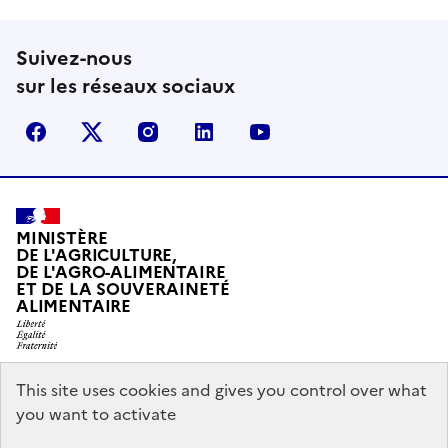
Suivez-nous
sur les réseaux sociaux
Facebook
X (Anciennement Twitter)
Instagram
LinkedIn
YouTube
MINISTÈRE
DE L'AGRICULTURE,
DE L'AGRO-ALIMENTAIRE
ET DE LA SOUVERAINETÉ
ALIMENTAIRE
This site uses cookies and gives you control over what
legifrance.gouv.fr
gouvernement.fr
you want to activate