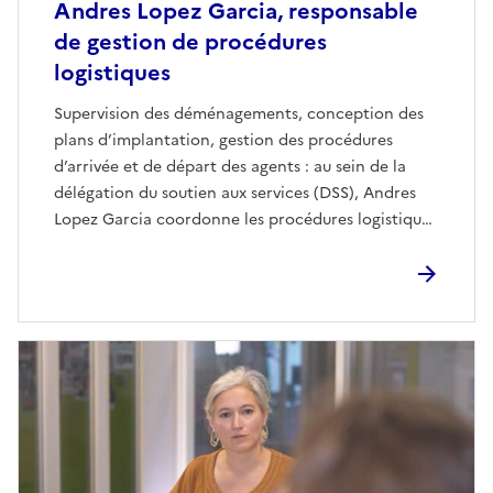
Andres Lopez Garcia, responsable
de gestion de procédures
logistiques
Supervision des déménagements, conception des
plans d’implantation, gestion des procédures
d’arrivée et de départ des agents : au sein de la
délégation du soutien aux services (DSS), Andres
Lopez Garcia coordonne les procédures logistiques
en lien étroit avec les différents services
administratifs, techniques et logistiques du
ministère. Son rôle ? Garantir aux agents des
conditions de travail optimales et gérer les
imprévus. Un métier discret mais essentiel, qui allie
organisation, coordination et une forte dimension
humaine.