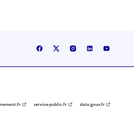
Facebook
X (Anciennement Twitter)
Instagram
LinkedIn
YouTube
nement.fr
service-public.fr
data.gouv.fr