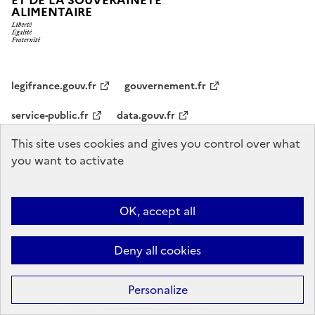
ET DE LA SOUVERAINETÉ
ALIMENTAIRE
legifrance.gouv.fr
gouvernement.fr
service-public.fr
data.gouv.fr
This site uses cookies and gives you control over what
Plan du site
Accessibilité : conformité partielle
Mentions légales
Le
you want to activate
ministère s’engage pour l’égalité et la diversité
Cookies
OK, accept all
Sauf mention explicite de propriété intellectuelle détenue par des tiers,
les contenus de ce site sont proposés sous
licence etalab-2.0
Deny all cookies
Personalize