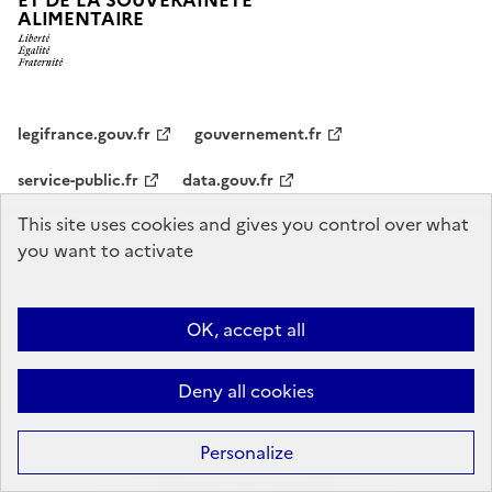
ET DE LA SOUVERAINETÉ
ALIMENTAIRE
legifrance.gouv.fr
gouvernement.fr
service-public.fr
data.gouv.fr
This site uses cookies and gives you control over what
Plan du site
Accessibilité : conformité partielle
Mentions légales
Le
you want to activate
ministère s’engage pour l’égalité et la diversité
Cookies
OK, accept all
Sauf mention explicite de propriété intellectuelle détenue par des tiers,
les contenus de ce site sont proposés sous
licence etalab-2.0
Deny all cookies
Personalize