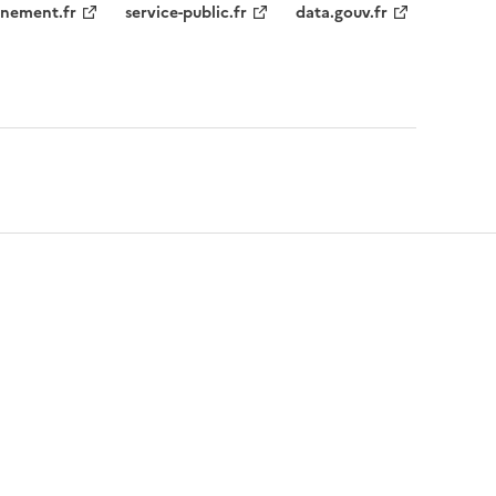
nement.fr
service-public.fr
data.gouv.fr